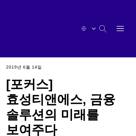
본문으로
바로
가기
메뉴
HYOSUNG
열기
검색
확대된
2019년 6월 14일
[포커스]
효성티앤에스, 금융
솔루션의 미래를
보여주다