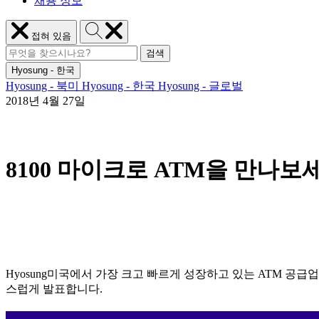
채용 정보
Hyosung
메
접혀 있음
검
뉴
검
색
Hyosung
닫
검색
검
색
기
Hyosung - 한국
색
어:
Hyosung - 북미
Hyosung - 한국
Hyosung - 글로벌
2018년 4월 27일
8100 마이크로 ATM을 만나보
Hyosung미국에서 가장 크고 빠르게 성장하고 있는 ATM 공급업체 
스럽게 발표합니다.