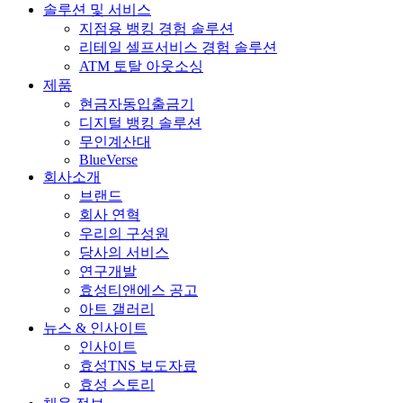
솔루션 및 서비스
기
기
지점용 뱅킹 경험 솔루션
리테일 셀프서비스 경험 솔루션
ATM 토탈 아웃소싱
제품
현금자동입출금기
디지털 뱅킹 솔루션
무인계산대
BlueVerse
회사소개
브랜드
회사 연혁
우리의 구성원
당사의 서비스
연구개발
효성티앤에스 공고
아트 갤러리
뉴스 & 인사이트
인사이트
효성TNS 보도자료
효성 스토리