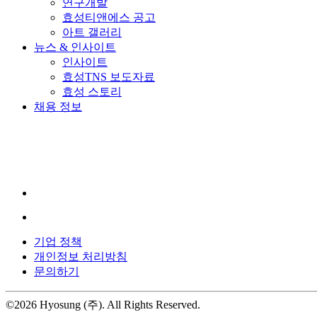
연구개발
효성티앤에스 공고
아트 갤러리
뉴스 & 인사이트
인사이트
효성TNS 보도자료
효성 스토리
채용 정보
YouTube
가
새
창
에
서
LinkedIn
이
열
새
립
기업 정책
창
니
개인정보 처리방침
에
다.
문의하기
서
열
©2026 Hyosung (주). All Rights Reserved.
립