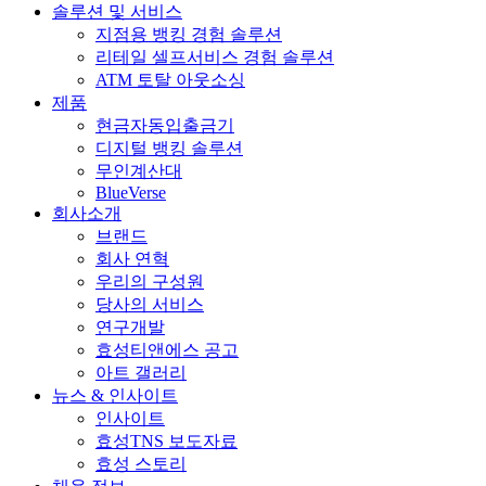
솔루션 및 서비스
기
기
지점용 뱅킹 경험 솔루션
리테일 셀프서비스 경험 솔루션
ATM 토탈 아웃소싱
제품
현금자동입출금기
디지털 뱅킹 솔루션
무인계산대
BlueVerse
회사소개
브랜드
회사 연혁
우리의 구성원
당사의 서비스
연구개발
효성티앤에스 공고
아트 갤러리
뉴스 & 인사이트
인사이트
효성TNS 보도자료
효성 스토리