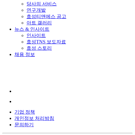
당사의 서비스
연구개발
효성티앤에스 공고
아트 갤러리
뉴스 & 인사이트
인사이트
효성TNS 보도자료
효성 스토리
채용 정보
YouTube
가
새
창
에
서
LinkedIn
이
열
새
립
기업 정책
창
니
개인정보 처리방침
에
다.
문의하기
서
열