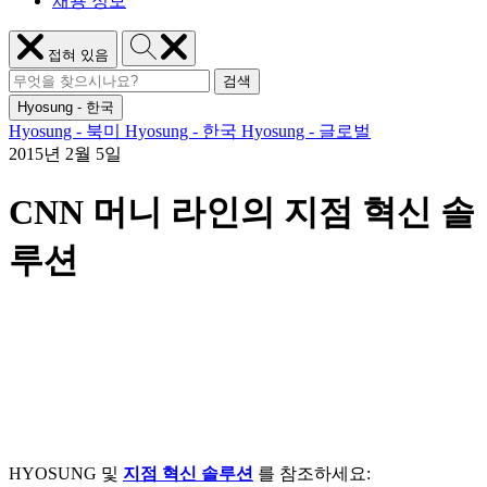
채용 정보
Hyosung
메
접혀 있음
검
뉴
검
색
Hyosung
닫
검색
검
색
기
Hyosung - 한국
색
어:
Hyosung - 북미
Hyosung - 한국
Hyosung - 글로벌
2015년 2월 5일
CNN 머니 라인의 지점 혁신 솔
루션
HYOSUNG 및
지점 혁신 솔루션
를 참조하세요: