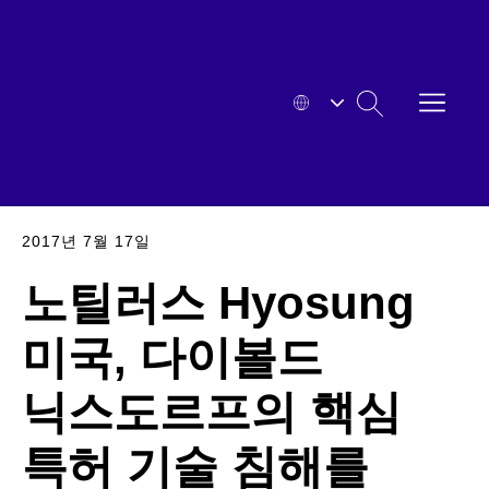
본문으로
바로
가기
메뉴
HYOSUNG
열기
검색
확대된
2017년 7월 17일
노틸러스 Hyosung
미국, 다이볼드
닉스도르프의 핵심
특허 기술 침해를